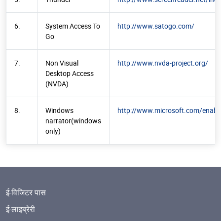
6.
System Access To
http://www.satogo.com/
Go
7.
Non Visual
http://www.nvda-project.org/
Desktop Access
(NVDA)
8.
Windows
http://www.microsoft.com/enabl
narrator(windows
only)
ई-विजिटर पास
ई-लाइब्रेरी