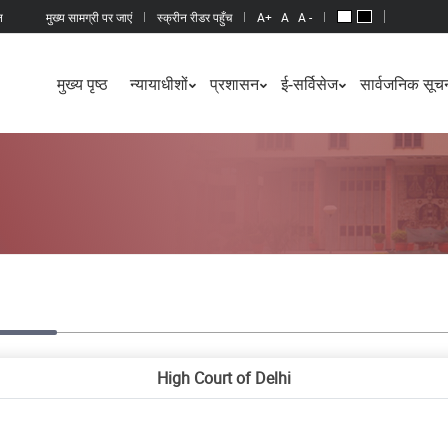
न
मुख्य सामग्री पर जाएं
स्क्रीन रीडर पहुँच
A+
A
A -
मुख्य पृष्ठ
न्यायाधीशों
प्रशासन
ई-सर्विसेज
सार्वजनिक सूचन
High Court of Delhi