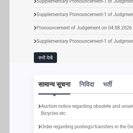
Supplementary Pronouncement-1 of Judgmen
Pronouncement of Judgement on 04.08.2026
Supplementary Pronouncement-1 of Judgmen
Supplementary Pronouncement-4 of Judgmen
सभी देखें
Supplementary Pronouncement-2 of Judgmen
Pronouncement of Judgement on 03.08.2026
सामान्य सूचना
निविदा
भर्ती
Supplementary Pronouncement-3 of Judgmen
Auction notice regarding obsolete and unservi
Supplementary Pronouncement-2 of Judgmen
Bicycles etc.
on
Disposal
Particular
Institution
Dispos
Supplementary Pronouncement-2 of Judgmen
Order regarding postings/transfers in the Del
43
Criminal
436
320
Pronouncement of Judgement on 06.08.2026