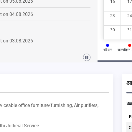
16
17
t on 04.08.2026
23
24
30
31
t on 03.08.2026
रविवार
राजपत्रि
t on 03.08.2026
t on 03.08.2026
आभ
t on 03.08.2026
ceable office furniture/furnishing, Air purifiers,
Sum
t on 31.07.2026
al
Particular
Institution
Disposal
P
t on 06.08.2026
hi Judicial Service.
Commercial
71
43
C