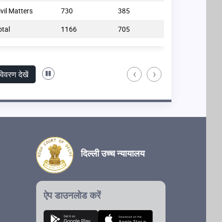
ivil Matters
730
385
Non-Commerci
otal
1166
705
Total
‹
›
विवरण देखें
दिल्ली उच्च न्यायालय
ऐप डाउनलोड करें